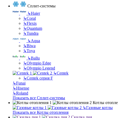
Сплит-системы
↳
Haier
↳
Coral
↳
Flexis
↳
Quantum
↳
Tundra
↳
Aqua
↳
Biwa
↳
Toya
↳
Ballu
↳
Olympio Edge
↳
Olympio Legend
↳
Centek
↳
Centek серия F
↳
Funai
↳
Hisense
↳
Roland
Показать все Сплит-системы
Котлы отопле
↳
Газовые котлы
Показать все Котлы отопления
Скидка дня