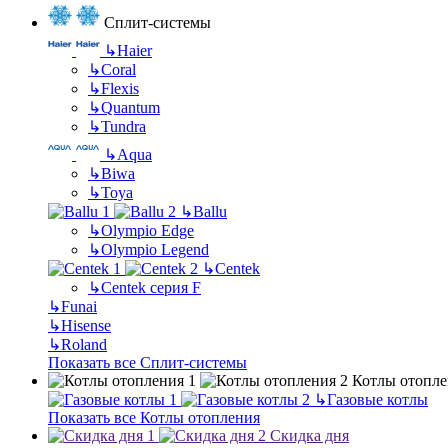
Сплит-системы
↳
Haier
↳
Coral
↳
Flexis
↳
Quantum
↳
Tundra
↳
Aqua
↳
Biwa
↳
Toya
↳
Ballu
↳
Olympio Edge
↳
Olympio Legend
↳
Centek
↳
Centek серия F
↳
Funai
↳
Hisense
↳
Roland
Показать все Сплит-системы
Котлы отопле
↳
Газовые котлы
Показать все Котлы отопления
Скидка дня