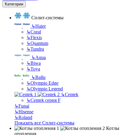
Категории
Сплит-системы
↳
Haier
↳
Coral
↳
Flexis
↳
Quantum
↳
Tundra
↳
Aqua
↳
Biwa
↳
Toya
↳
Ballu
↳
Olympio Edge
↳
Olympio Legend
↳
Centek
↳
Centek серия F
↳
Funai
↳
Hisense
↳
Roland
Показать все Сплит-системы
Котлы
отопления