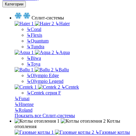
Категории
Сплит-системы
↳
Haier
↳
Coral
↳
Flexis
↳
Quantum
↳
Tundra
↳
Aqua
↳
Biwa
↳
Toya
↳
Ballu
↳
Olympio Edge
↳
Olympio Legend
↳
Centek
↳
Centek серия F
↳
Funai
↳
Hisense
↳
Roland
Показать все Сплит-системы
Котлы
отопления
↳
Газовые котлы