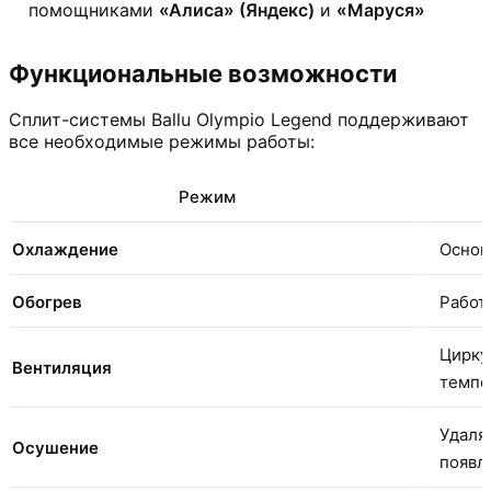
помощниками
«Алиса» (Яндекс)
и
«Маруся»
Функциональные возможности
Сплит-системы Ballu Olympio Legend поддерживают
все необходимые режимы работы:
Режим
Охлаждение
Основ
Обогрев
Работ
Цирку
Вентиляция
темпе
Удаля
Осушение
появл