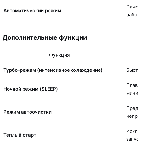
Самос
Автоматический режим
работ
Дополнительные функции
Функция
Турбо-режим (интенсивное охлаждение)
Быстр
Плавн
Ночной режим (SLEEP)
мини
Предо
Режим автоочистки
непри
Исклю
Теплый старт
запус