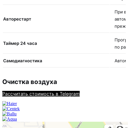
При в
Авторестарт
автом
прежн
Прогр
Таймер 24 часа
по ра
Самодиагностика
Автом
Очистка воздуха
Рассчитать стоимость в Telegram