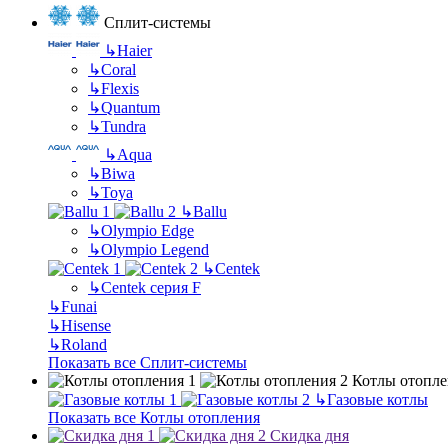
Сплит-системы
↳
Haier
↳
Coral
↳
Flexis
↳
Quantum
↳
Tundra
↳
Aqua
↳
Biwa
↳
Toya
↳
Ballu
↳
Olympio Edge
↳
Olympio Legend
↳
Centek
↳
Centek серия F
↳
Funai
↳
Hisense
↳
Roland
Показать все Сплит-системы
Котлы отопле
↳
Газовые котлы
Показать все Котлы отопления
Скидка дня