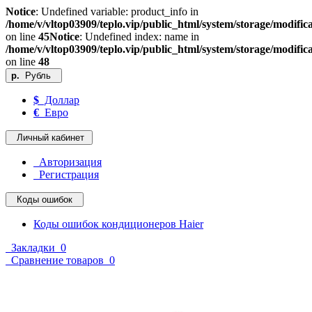
Notice
: Undefined variable: product_info in
/home/v/vltop03909/teplo.vip/public_html/system/storage/modifica
on line
45
Notice
: Undefined index: name in
/home/v/vltop03909/teplo.vip/public_html/system/storage/modifica
on line
48
р.
Рубль
$
Доллар
€
Евро
Личный кабинет
Авторизация
Регистрация
Коды ошибок
Коды ошибок кондиционеров Haier
Закладки
0
Сравнение товаров
0