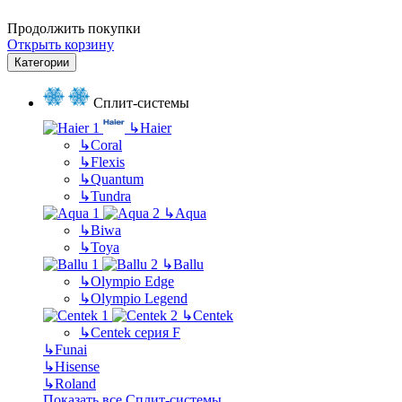
Продолжить покупки
Открыть корзину
Категории
Сплит-системы
↳
Haier
↳
Coral
↳
Flexis
↳
Quantum
↳
Tundra
↳
Aqua
↳
Biwa
↳
Toya
↳
Ballu
↳
Olympio Edge
↳
Olympio Legend
↳
Centek
↳
Centek серия F
↳
Funai
↳
Hisense
↳
Roland
Показать все Сплит-системы