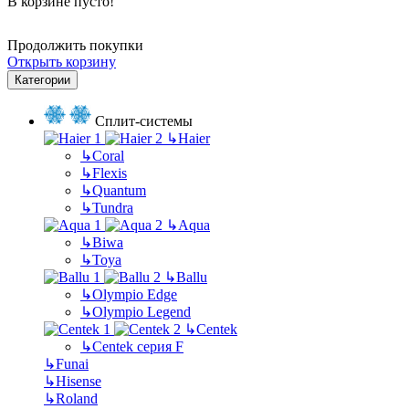
В корзине пусто!
Продолжить покупки
Открыть корзину
Категории
Сплит-системы
↳
Haier
↳
Coral
↳
Flexis
↳
Quantum
↳
Tundra
↳
Aqua
↳
Biwa
↳
Toya
↳
Ballu
↳
Olympio Edge
↳
Olympio Legend
↳
Centek
↳
Centek серия F
↳
Funai
↳
Hisense
↳
Roland