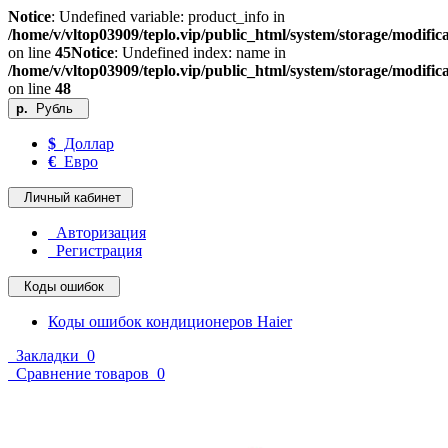
Notice
: Undefined variable: product_info in
/home/v/vltop03909/teplo.vip/public_html/system/storage/modifica
on line
45
Notice
: Undefined index: name in
/home/v/vltop03909/teplo.vip/public_html/system/storage/modifica
on line
48
р.
Рубль
$
Доллар
€
Евро
Личный кабинет
Авторизация
Регистрация
Коды ошибок
Коды ошибок кондиционеров Haier
Закладки
0
Сравнение товаров
0