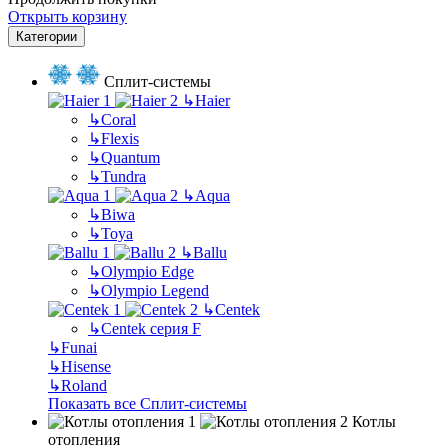
Открыть корзину
Категории
Сплит-системы
↳
Haier
↳
Coral
↳
Flexis
↳
Quantum
↳
Tundra
↳
Aqua
↳
Biwa
↳
Toya
↳
Ballu
↳
Olympio Edge
↳
Olympio Legend
↳
Centek
↳
Centek серия F
↳
Funai
↳
Hisense
↳
Roland
Показать все Сплит-системы
Котлы
отопления